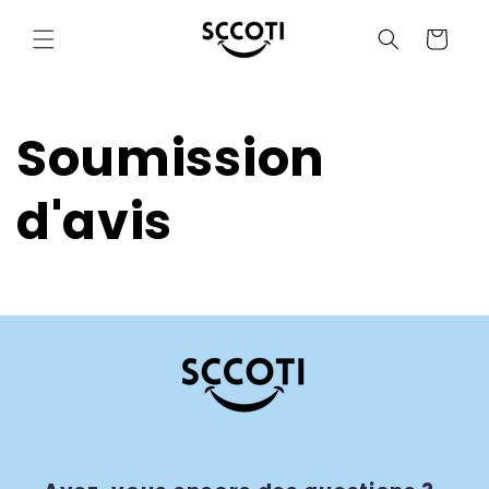
et
passer
Panier
au
contenu
Soumission
d'avis